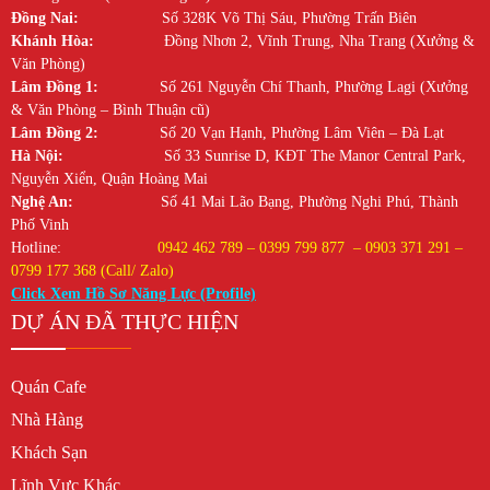
Đồng Nai:
Số 328K Võ Thị Sáu, Phường Trấn Biên
Khánh Hòa:
Đồng Nhơn 2, Vĩnh Trung, Nha Trang (Xưởng &
Văn Phòng)
Lâm Đồng 1:
Số 261 Nguyễn Chí Thanh, Phường Lagi (Xưởng
& Văn Phòng – Bình Thuận cũ)
Lâm Đồng 2:
Số 20 Vạn Hạnh, Phường Lâm Viên – Đà Lạt
Hà Nội:
Số 33 Sunrise D, KĐT The Manor Central Park,
Nguyễn Xiển, Quận Hoàng Mai
Nghệ An:
Số 41 Mai Lão Bạng, Phường Nghi Phú, Thành
Phố Vinh
Hotline:
0942 462 789 – 0399 799 877 – 0903 371 291 –
0799 177 368 (Call/ Zalo)
Click Xem Hồ Sơ Năng Lực (Profile)
DỰ ÁN ĐÃ THỰC HIỆN
Quán Cafe
Nhà Hàng
Khách Sạn
Lĩnh Vực Khác