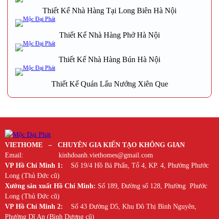
Thiết Kế Nhà Hàng Tại Long Biên Hà Nội
Thiết Kế Nhà Hàng Phở Hà Nội
Thiết Kế Nhà Hàng Bún Hà Nội
Thiết Kế Quán Lẩu Nướng Xiên Que
VIETHOME – CHUYÊN GIA KIẾN TẠO KHÔNG GIAN
Email: kinhdoanh.viethomes@gmail.com
VP Hồ Chí Minh 1:
Số 19/4 Hồ Bá Phấn, Tổ 4, KP. 4, Phường Phước
Long (Thủ Đức cũ)
Xưởng sản xuất Hồ Chí Minh:
Số 189, Đường số 128, Phường Phước
Long (Thủ Đức cũ)
VP Hồ Chí Minh 2:
Số 43 Đường D5, Khu Đô Thị Bình Nguyên,
Phường Dĩ An (Bình Dương cũ)