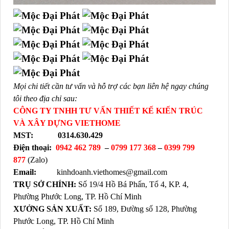
Mọi chi tiết cần tư vấn và hỗ trợ các bạn liên hệ ngay chúng
tôi theo địa chỉ sau:
CÔNG TY TNHH TƯ VẤN THIẾT KẾ KIẾN TRÚC
VÀ XÂY DỰNG VIETHOME
MST:
0314.630.429
Điện thoại:
0942 462 789
–
0799 177 368
–
0399 799
877
(Zalo)
Email:
kinhdoanh.viethomes@gmail.com
TRỤ SỞ CHÍNH:
Số 19/4 Hồ Bá Phấn, Tổ 4, KP. 4,
Phường Phước Long, TP. Hồ Chí Minh
XƯỞNG SẢN XUẤT:
Số 189, Đường số 128, Phường
Phước Long, TP. Hồ Chí Minh