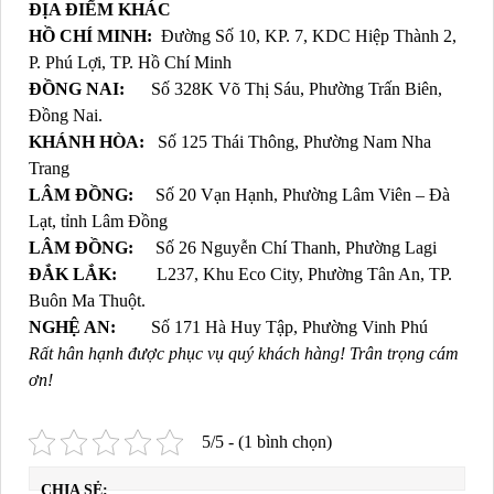
ĐỊA ĐIỂM KHÁC
HỒ CHÍ MINH:
Đường Số 10, KP. 7, KDC Hiệp Thành 2,
P. Phú Lợi, TP. Hồ Chí Minh
ĐỒNG NAI:
Số 328K Võ Thị Sáu, Phường Trấn Biên,
Đồng Nai.
KHÁNH HÒA:
Số 125 Thái Thông, Phường Nam Nha
Trang
LÂM ĐỒNG:
Số 20 Vạn Hạnh, Phường Lâm Viên – Đà
Lạt, tỉnh Lâm Đồng
LÂM ĐỒNG:
Số 26 Nguyễn Chí Thanh, Phường Lagi
ĐẮK LẮK:
L237, Khu Eco City, Phường Tân An, TP.
Buôn Ma Thuột.
NGHỆ AN:
Số 171 Hà Huy Tập, Phường Vinh Phú
Rất hân hạnh được phục vụ quý khách hàng!
Trân trọng cám
ơn!
5/5 - (1 bình chọn)
CHIA SẺ: