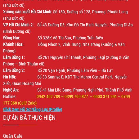
(Thủ Đức cũ)
Xưởng sản xuất Hồ Chí Minh:
Số 189, Đường số 128, Phường Phước Long
(Thủ Đức cũ)
VP Hồ Chí Minh 2:
Số 43 Đường D5, Khu Đô Thị Bình Nguyên, Phường Dĩ An
(Bình Dương cũ)
Đồng Nai:
Số 328K Võ Thị Sáu, Phường Trấn Biên
Khánh Hòa:
Đồng Nhơn 2, Vĩnh Trung, Nha Trang (Xưởng & Văn
Phòng)
Lâm Đồng 1:
Số 261 Nguyễn Chí Thanh, Phường Lagi (Xưởng & Văn
Phòng – Bình Thuận cũ)
Lâm Đồng 2:
Số 20 Vạn Hạnh, Phường Lâm Viên – Đà Lạt
Hà Nội:
Số 33 Sunrise D, KĐT The Manor Central Park, Nguyễn
Xiển, Quận Hoàng Mai
Nghệ An:
Số 41 Mai Lão Bạng, Phường Nghi Phú, Thành Phố Vinh
Hotline:
0942 462 789 – 0399 799 877 – 0903 371 291 – 0799
177 368 (Call/ Zalo)
Click Xem Hồ Sơ Năng Lực (Profile)
DỰ ÁN ĐÃ THỰC HIỆN
Quán Cafe