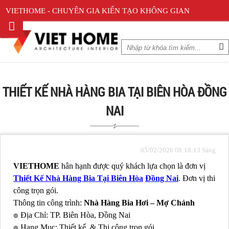
VIETHOME - CHUYÊN GIA KIẾN TẠO KHÔNG GIAN
THIẾT KẾ NHÀ HÀNG BIA TẠI BIÊN HÒA ĐỒNG
NAI
05/02/2026 08:18:13 Sáng
VIETHOME
hân hạnh được quý khách lựa chọn là đơn vị
Thiết Kế Nhà Hàng Bia Tại Biên Hòa
Đồng Nai
. Đơn vị thi
công trọn gói.
Thông tin công trình:
Nhà Hàng Bia Hơi – Mợ Chảnh
๏ Địa Chỉ: TP. Biên Hòa, Đồng Nai
๏ Hạng Mục: Thiết kế & Thi công trọn gói.