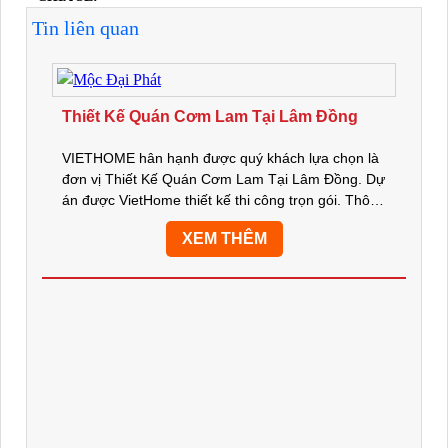
Tin liên quan
Thiết Kế Quán Cơm Lam Tại Lâm Đồng
VIETHOME hân hạnh được quý khách lựa chọn là
đơn vị Thiết Kế Quán Cơm Lam Tại Lâm Đồng. Dự
án được VietHome thiết kế thi công trọn gói. Thông
tin công trình: NHÀ HÀNG GÀ NƯỚNG CƠM LAM
XEM THÊM
MAMA ๏ Địa chỉ: số 17 Huỳnh...