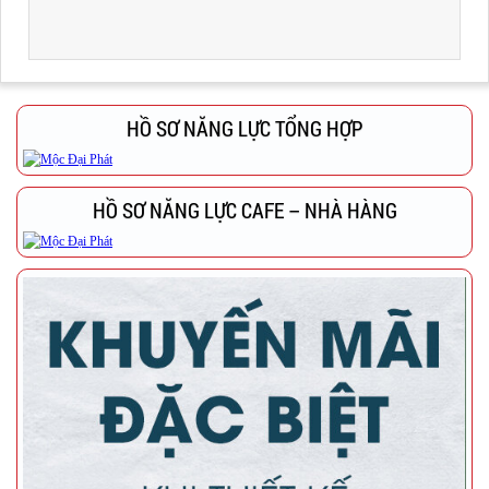
HỒ SƠ NĂNG LỰC TỔNG HỢP
HỒ SƠ NĂNG LỰC CAFE – NHÀ HÀNG