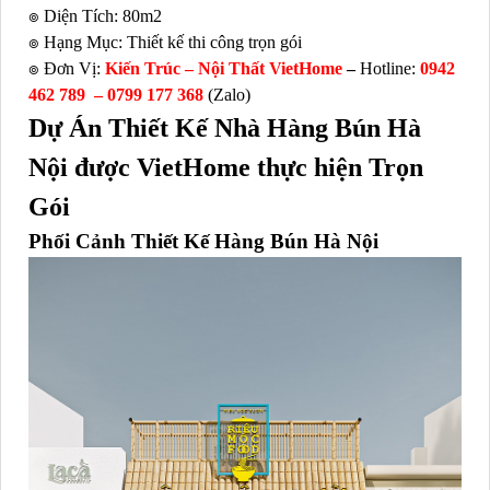
๏ Diện Tích: 80m2
๏ Hạng Mục: Thiết kế thi công trọn gói
๏ Đơn Vị:
Kiến Trúc – Nội Thất VietHome
–
Hotline:
0942
462 789 –
0799 177 368
(Zalo)
Dự Án Thiết Kế Nhà Hàng Bún Hà
Nội được VietHome thực hiện Trọn
Gói
Phối Cảnh Thiết Kế
Hàng Bún Hà Nội