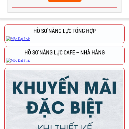
HỒ SƠ NĂNG LỰC TỔNG HỢP
HỒ SƠ NĂNG LỰC CAFE – NHÀ HÀNG