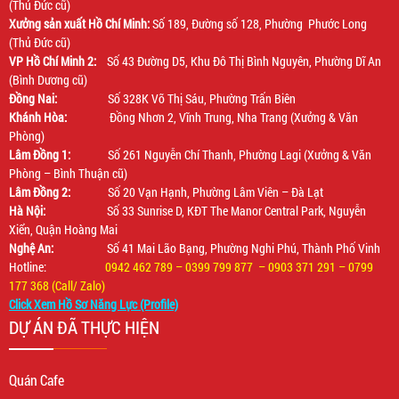
(Thủ Đức cũ)
Xưởng sản xuất Hồ Chí Minh:
Số 189, Đường số 128, Phường Phước Long
(Thủ Đức cũ)
VP Hồ Chí Minh 2:
Số 43 Đường D5, Khu Đô Thị Bình Nguyên, Phường Dĩ An
(Bình Dương cũ)
Đồng Nai:
Số 328K Võ Thị Sáu, Phường Trấn Biên
Khánh Hòa:
Đồng Nhơn 2, Vĩnh Trung, Nha Trang (Xưởng & Văn
Phòng)
Lâm Đồng 1:
Số 261 Nguyễn Chí Thanh, Phường Lagi (Xưởng & Văn
Phòng – Bình Thuận cũ)
Lâm Đồng 2:
Số 20 Vạn Hạnh, Phường Lâm Viên – Đà Lạt
Hà Nội:
Số 33 Sunrise D, KĐT The Manor Central Park, Nguyễn
Xiển, Quận Hoàng Mai
Nghệ An:
Số 41 Mai Lão Bạng, Phường Nghi Phú, Thành Phố Vinh
Hotline:
0942 462 789 – 0399 799 877 – 0903 371 291 – 0799
177 368 (Call/ Zalo)
Click Xem Hồ Sơ Năng Lực (Profile)
DỰ ÁN ĐÃ THỰC HIỆN
Quán Cafe