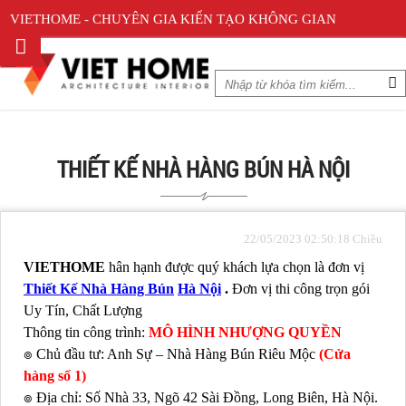
VIETHOME - CHUYÊN GIA KIẾN TẠO KHÔNG GIAN
THIẾT KẾ NHÀ HÀNG BÚN HÀ NỘI
22/05/2023 02:50:18 Chiều
VIETHOME
hân hạnh được quý khách lựa chọn là đơn vị
Thiết Kế Nhà Hàng Bún
Hà Nội
.
Đơn vị thi công trọn gói
Uy Tín, Chất Lượng
Thông tin công trình:
MÔ HÌNH NHƯỢNG QUYỀN
๏ Chủ đầu tư: Anh Sự – Nhà Hàng Bún Riêu Mộc
(Cửa
hàng số 1)
๏ Địa chỉ: Số Nhà 33, Ngõ 42 Sài Đồng, Long Biên, Hà Nội.