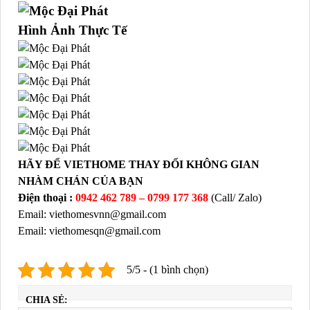
Hình Ảnh Thực Tế
HÃY ĐỂ VIETHOME THAY ĐỔI KHÔNG GIAN
NHÀM CHÁN CỦA BẠN
Điện thoại :
0942 462 789 –
0799 177 368
(Call/ Zalo)
Email: viethomesvnn@gmail.com
Email: viethomesqn@gmail.com
5/5 - (1 bình chọn)
CHIA SẺ: