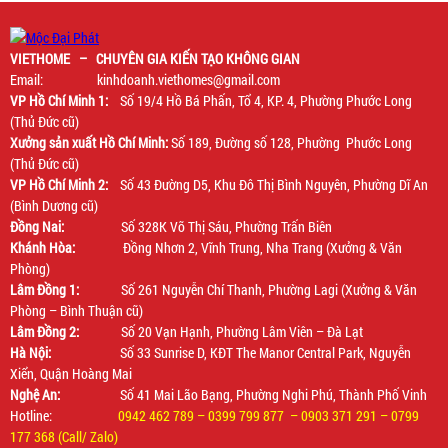
VIETHOME – CHUYÊN GIA KIẾN TẠO KHÔNG GIAN
Email: kinhdoanh.viethomes@gmail.com
VP Hồ Chí Minh 1:
Số 19/4 Hồ Bá Phấn, Tổ 4, KP. 4, Phường Phước Long
(Thủ Đức cũ)
Xưởng sản xuất Hồ Chí Minh:
Số 189, Đường số 128, Phường Phước Long
(Thủ Đức cũ)
VP Hồ Chí Minh 2:
Số 43 Đường D5, Khu Đô Thị Bình Nguyên, Phường Dĩ An
(Bình Dương cũ)
Đồng Nai:
Số 328K Võ Thị Sáu, Phường Trấn Biên
Khánh Hòa:
Đồng Nhơn 2, Vĩnh Trung, Nha Trang (Xưởng & Văn
Phòng)
Lâm Đồng 1:
Số 261 Nguyễn Chí Thanh, Phường Lagi (Xưởng & Văn
Phòng – Bình Thuận cũ)
Lâm Đồng 2:
Số 20 Vạn Hạnh, Phường Lâm Viên – Đà Lạt
Hà Nội:
Số 33 Sunrise D, KĐT The Manor Central Park, Nguyễn
Xiển, Quận Hoàng Mai
Nghệ An:
Số 41 Mai Lão Bạng, Phường Nghi Phú, Thành Phố Vinh
Hotline:
0942 462 789 – 0399 799 877 – 0903 371 291 – 0799
177 368 (Call/ Zalo)