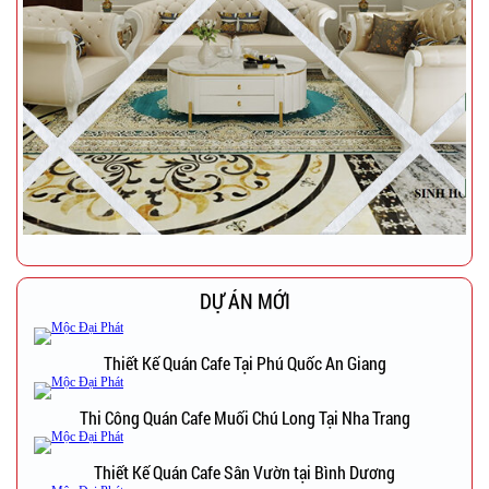
DỰ ÁN MỚI
Thiết Kế Quán Cafe Tại Phú Quốc An Giang
Thi Công Quán Cafe Muối Chú Long Tại Nha Trang
Thiết Kế Quán Cafe Sân Vườn tại Bình Dương