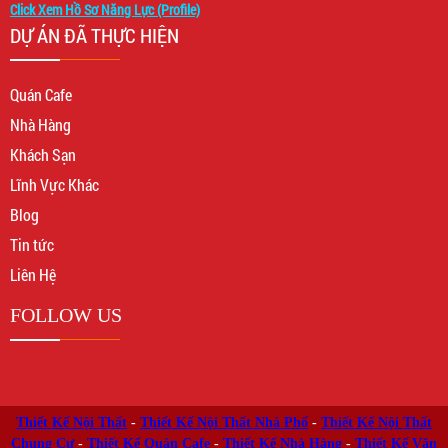
Click Xem Hồ Sơ Năng Lực (Profile)
DỰ ÁN ĐÃ THỰC HIỆN
Quán Cafe
Nhà Hàng
Khách Sạn
Lĩnh Vực Khác
Blog
Tin tức
Liên Hệ
FOLLOW US
Thiết Kế Nội Thất
-
Thiết Kế Nội Thất Nhà Phố
-
Thiết Kế Nội Thất
Chung Cư
-
Thiết Kế Quán Cafe
-
Thiết Kế Nhà Hàng
-
Thiết Kế Văn