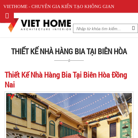
VIETHOME - CHUYÊN GIA KIẾN TẠO KHÔNG GIAN
THIẾT KẾ NHÀ HÀNG BIA TẠI BIÊN HÒA
Thiết Kế Nhà Hàng Bia Tại Biên Hòa Đồng
Nai