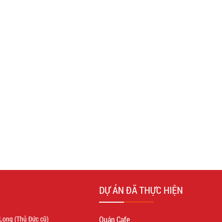
DỰ ÁN ĐÃ THỰC HIỆN
Long (Thủ Đức cũ)
Quán Cafe