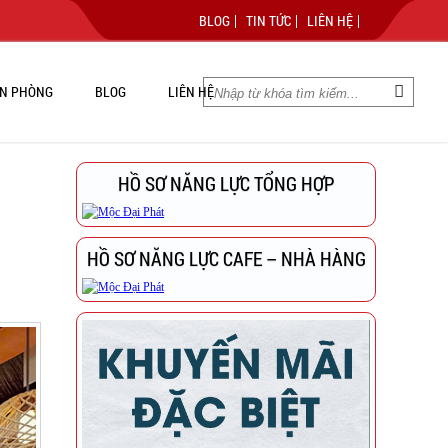
BLOG
TIN TỨC
LIÊN HỆ
N PHÒNG
BLOG
LIÊN HỆ
HỒ SƠ NĂNG LỰC TỔNG HỢP
HỒ SƠ NĂNG LỰC CAFE – NHÀ HÀNG