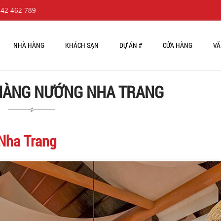
42 462 789
NHÀ HÀNG
KHÁCH SẠN
DỰ ÁN #
CỬA HÀNG
VĂ
 HÀNG NƯỚNG NHA TRANG
Nha Trang