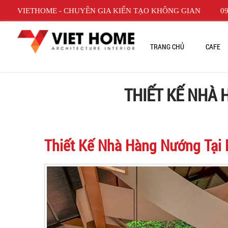
VIETHOME - CHUYÊN GIA KIẾN TẠO KHÔNG GIAN
09
TRANG CHỦ
CAFE
THIẾT KẾ NHÀ
Thiết Kế Nhà Hàng Nướng Tại 