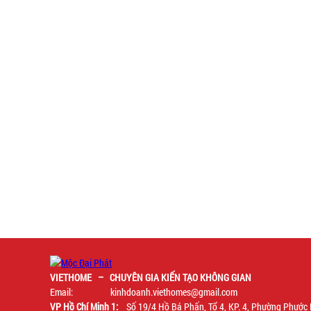
VIETHOME – CHUYÊN GIA KIẾN TẠO KHÔNG GIAN
Email: kinhdoanh.viethomes@gmail.com
VP Hồ Chí Minh 1:
Số 19/4 Hồ Bá Phấn, Tổ 4, KP. 4, Phường Phước 