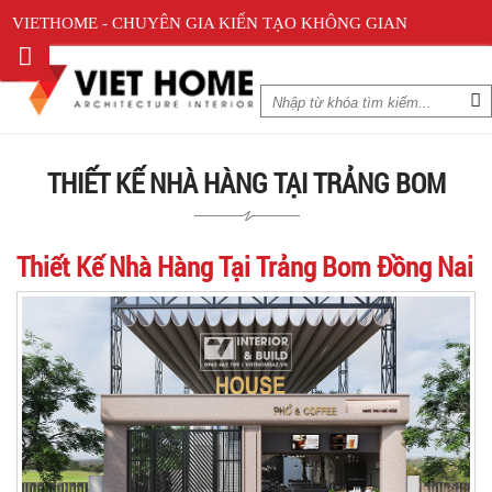
VIETHOME - CHUYÊN GIA KIẾN TẠO KHÔNG GIAN
THIẾT KẾ NHÀ HÀNG TẠI TRẢNG BOM
Thiết Kế Nhà Hàng Tại Trảng Bom Đồng Nai