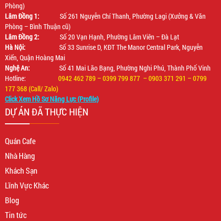
Phòng)
Lâm Đồng 1:
Số 261 Nguyễn Chí Thanh, Phường Lagi (Xưởng & Văn
Phòng – Bình Thuận cũ)
Lâm Đồng 2:
Số 20 Vạn Hạnh, Phường Lâm Viên – Đà Lạt
Hà Nội:
Số 33 Sunrise D, KĐT The Manor Central Park, Nguyễn
Xiển, Quận Hoàng Mai
Nghệ An:
Số 41 Mai Lão Bạng, Phường Nghi Phú, Thành Phố Vinh
Hotline:
0942 462 789 – 0399 799 877 – 0903 371 291 – 0799
177 368 (Call/ Zalo)
Click Xem Hồ Sơ Năng Lực (Profile)
DỰ ÁN ĐÃ THỰC HIỆN
Quán Cafe
Nhà Hàng
Khách Sạn
Lĩnh Vực Khác
Blog
Tin tức