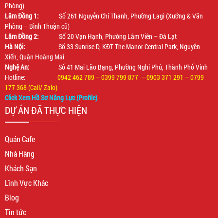
Phòng)
Lâm Đồng 1:
Số 261 Nguyễn Chí Thanh, Phường Lagi (Xưởng & Văn
Phòng – Bình Thuận cũ)
Lâm Đồng 2:
Số 20 Vạn Hạnh, Phường Lâm Viên – Đà Lạt
Hà Nội:
Số 33 Sunrise D, KĐT The Manor Central Park, Nguyễn
Xiển, Quận Hoàng Mai
Nghệ An:
Số 41 Mai Lão Bạng, Phường Nghi Phú, Thành Phố Vinh
Hotline:
0942 462 789 – 0399 799 877 – 0903 371 291 – 0799
177 368 (Call/ Zalo)
Click Xem Hồ Sơ Năng Lực (Profile)
DỰ ÁN ĐÃ THỰC HIỆN
Quán Cafe
Nhà Hàng
Khách Sạn
Lĩnh Vực Khác
Blog
Tin tức