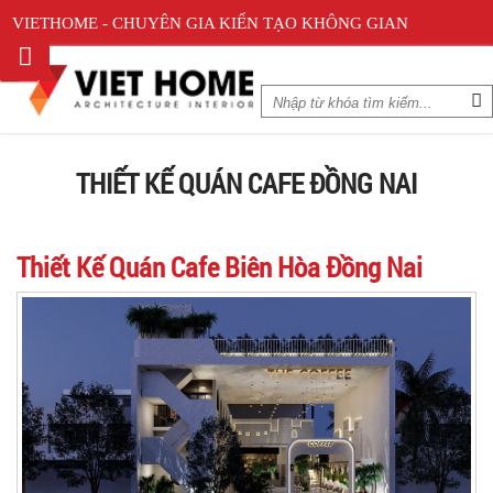
VIETHOME - CHUYÊN GIA KIẾN TẠO KHÔNG GIAN
THIẾT KẾ QUÁN CAFE ĐỒNG NAI
Thiết Kế Quán Cafe Biên Hòa Đồng Nai