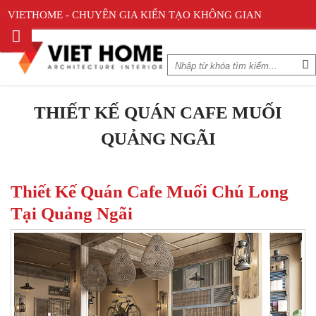
VIETHOME - CHUYÊN GIA KIẾN TẠO KHÔNG GIAN
THIẾT KẾ QUÁN CAFE MUỐI
QUẢNG NGÃI
Thiết Kế Quán Cafe Muối Chú Long
Tại Quảng Ngãi