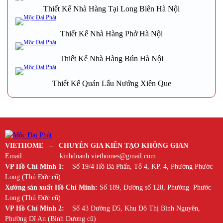
Thiết Kế Nhà Hàng Tại Long Biên Hà Nội
Thiết Kế Nhà Hàng Phở Hà Nội
Thiết Kế Nhà Hàng Bún Hà Nội
Thiết Kế Quán Lẩu Nướng Xiên Que
VIETHOME – CHUYÊN GIA KIẾN TẠO KHÔNG GIAN
Email: kinhdoanh.viethomes@gmail.com
VP Hồ Chí Minh 1:
Số 19/4 Hồ Bá Phấn, Tổ 4, KP. 4, Phường Phước
Long (Thủ Đức cũ)
Xưởng sản xuất Hồ Chí Minh:
Số 189, Đường số 128, Phường Phước
Long (Thủ Đức cũ)
VP Hồ Chí Minh 2:
Số 43 Đường D5, Khu Đô Thị Bình Nguyên,
Phường Dĩ An (Bình Dương cũ)