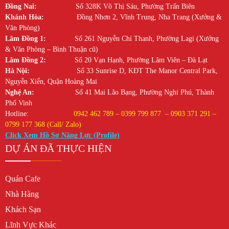
Đồng Nai:
Số 328K Võ Thị Sáu, Phường Trấn Biên
Khánh Hòa:
Đồng Nhơn 2, Vĩnh Trung, Nha Trang (Xưởng &
Văn Phòng)
Lâm Đồng 1:
Số 261 Nguyễn Chí Thanh, Phường Lagi (Xưởng
& Văn Phòng – Bình Thuận cũ)
Lâm Đồng 2:
Số 20 Vạn Hạnh, Phường Lâm Viên – Đà Lạt
Hà Nội:
Số 33 Sunrise D, KĐT The Manor Central Park,
Nguyễn Xiển, Quận Hoàng Mai
Nghệ An:
Số 41 Mai Lão Bạng, Phường Nghi Phú, Thành
Phố Vinh
Hotline:
0942 462 789 – 0399 799 877 – 0903 371 291 –
0799 177 368 (Call/ Zalo)
Click Xem Hồ Sơ Năng Lực (Profile)
DỰ ÁN ĐÃ THỰC HIỆN
Quán Cafe
Nhà Hàng
Khách Sạn
Lĩnh Vực Khác