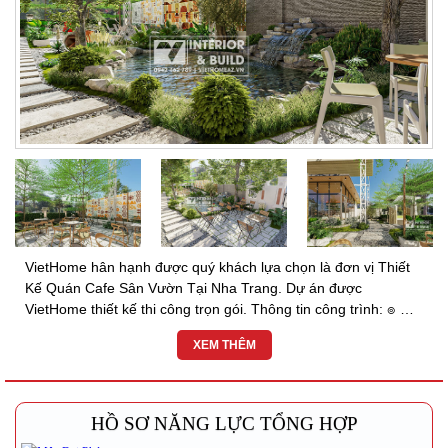
VietHome hân hạnh được quý khách lựa chọn là đơn vị Thiết
Kế Quán Cafe Sân Vườn Tại Nha Trang. Dự án được
VietHome thiết kế thi công trọn gói. Thông tin công trình: ๏ Địa
chỉ: TP Nha Trang, Khánh Hòa ๏ Đơn vị: KIẾN TRÚC...
XEM THÊM
HỒ SƠ NĂNG LỰC TỔNG HỢP