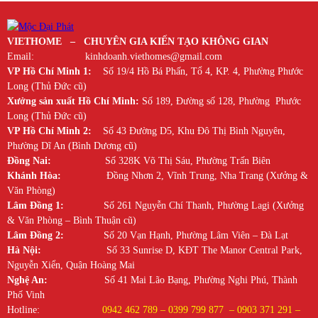
VIETHOME – CHUYÊN GIA KIẾN TẠO KHÔNG GIAN
Email: kinhdoanh.viethomes@gmail.com
VP Hồ Chí Minh 1:
Số 19/4 Hồ Bá Phấn, Tổ 4, KP. 4, Phường Phước
Long (Thủ Đức cũ)
Xưởng sản xuất Hồ Chí Minh:
Số 189, Đường số 128, Phường Phước
Long (Thủ Đức cũ)
VP Hồ Chí Minh 2:
Số 43 Đường D5, Khu Đô Thị Bình Nguyên,
Phường Dĩ An (Bình Dương cũ)
Đồng Nai:
Số 328K Võ Thị Sáu, Phường Trấn Biên
Khánh Hòa:
Đồng Nhơn 2, Vĩnh Trung, Nha Trang (Xưởng &
Văn Phòng)
Lâm Đồng 1:
Số 261 Nguyễn Chí Thanh, Phường Lagi (Xưởng
& Văn Phòng – Bình Thuận cũ)
Lâm Đồng 2:
Số 20 Vạn Hạnh, Phường Lâm Viên – Đà Lạt
Hà Nội:
Số 33 Sunrise D, KĐT The Manor Central Park,
Nguyễn Xiển, Quận Hoàng Mai
Nghệ An:
Số 41 Mai Lão Bạng, Phường Nghi Phú, Thành
Phố Vinh
Hotline:
0942 462 789 – 0399 799 877 – 0903 371 291 –