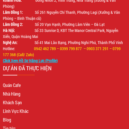
Khánh Hòa:
Đồng Nhơn 2, Vĩnh Trung, Nha Trang (Xưởng & Văn
Phòng)
Lâm Đồng 1:
Số 261 Nguyễn Chí Thanh, Phường Lagi (Xưởng & Văn
Phòng – Bình Thuận cũ)
Lâm Đồng 2:
Số 20 Vạn Hạnh, Phường Lâm Viên – Đà Lạt
Hà Nội:
Số 33 Sunrise D, KĐT The Manor Central Park, Nguyễn
Xiển, Quận Hoàng Mai
Nghệ An:
Số 41 Mai Lão Bạng, Phường Nghi Phú, Thành Phố Vinh
Hotline:
0942 462 789 – 0399 799 877 – 0903 371 291 – 0799
177 368 (Call/ Zalo)
Click Xem Hồ Sơ Năng Lực (Profile)
DỰ ÁN ĐÃ THỰC HIỆN
Quán Cafe
Nhà Hàng
Khách Sạn
Lĩnh Vực Khác
Blog
Tin tức