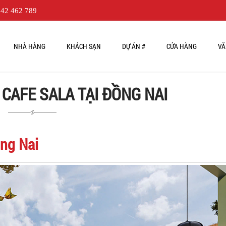
42 462 789
NHÀ HÀNG
KHÁCH SẠN
DỰ ÁN #
CỬA HÀNG
VĂ
 CAFE SALA TẠI ĐỒNG NAI
ồng Nai