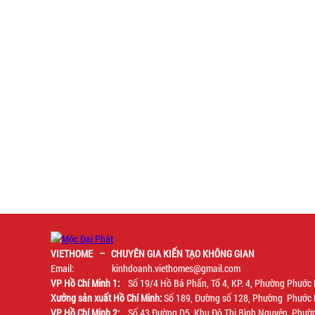
VIETHOME – CHUYÊN GIA KIẾN TẠO KHÔNG GIAN
Email: kinhdoanh.viethomes@gmail.com
VP Hồ Chí Minh 1:
Số 19/4 Hồ Bá Phấn, Tổ 4, KP. 4, Phường Phước 
Xưởng sản xuất Hồ Chí Minh:
Số 189, Đường số 128, Phường Phước 
VP Hồ Chí Minh 2:
Số 43 Đường D5, Khu Đô Thị Bình Nguyên, Phườn