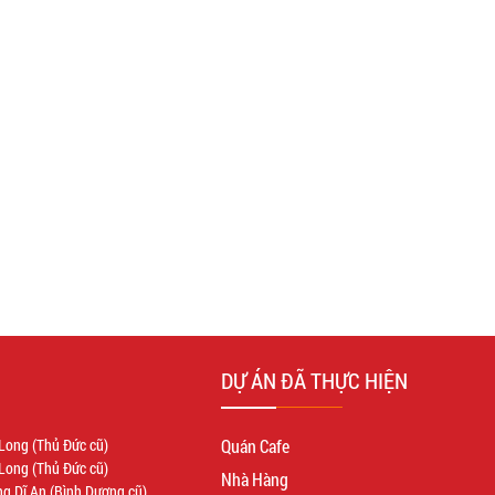
DỰ ÁN ĐÃ THỰC HIỆN
Long (Thủ Đức cũ)
Quán Cafe
Long (Thủ Đức cũ)
Nhà Hàng
g Dĩ An (Bình Dương cũ)