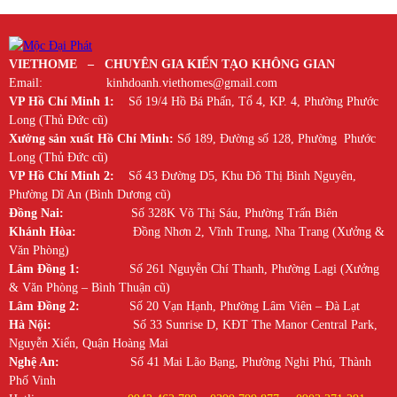
VIETHOME – CHUYÊN GIA KIẾN TẠO KHÔNG GIAN
Email: kinhdoanh.viethomes@gmail.com
VP Hồ Chí Minh 1:
Số 19/4 Hồ Bá Phấn, Tổ 4, KP. 4, Phường Phước
Long (Thủ Đức cũ)
Xưởng sản xuất Hồ Chí Minh:
Số 189, Đường số 128, Phường Phước
Long (Thủ Đức cũ)
VP Hồ Chí Minh 2:
Số 43 Đường D5, Khu Đô Thị Bình Nguyên,
Phường Dĩ An (Bình Dương cũ)
Đồng Nai:
Số 328K Võ Thị Sáu, Phường Trấn Biên
Khánh Hòa:
Đồng Nhơn 2, Vĩnh Trung, Nha Trang (Xưởng &
Văn Phòng)
Lâm Đồng 1:
Số 261 Nguyễn Chí Thanh, Phường Lagi (Xưởng
& Văn Phòng – Bình Thuận cũ)
Lâm Đồng 2:
Số 20 Vạn Hạnh, Phường Lâm Viên – Đà Lạt
Hà Nội:
Số 33 Sunrise D, KĐT The Manor Central Park,
Nguyễn Xiển, Quận Hoàng Mai
Nghệ An:
Số 41 Mai Lão Bạng, Phường Nghi Phú, Thành
Phố Vinh