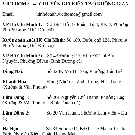
VIETHOME – CHUYÊN GIA KIẾN TẠO KHÔNG GIAN
Email: kinhdoanh.viethomes@gmail.com
VP Hồ Chí Minh 1:
Số 19/4 Hồ Bá Phấn, Tổ 4, KP. 4, Phường
Phước Long (Thủ Đức cũ)
Xưởng sản xuất Hồ Chí Minh:
Số 189, Đường số 128, Phường
Phước Long (Thủ Đức cũ)
VP Hồ Chí Minh 2:
Số 43 Đường D5, Khu Đô Thị Bình
Nguyên, Phường Dĩ An (Bình Dương cũ)
Đồng Nai:
Số 328K Võ Thị Sáu, Phường Trấn Biên
Khánh Hòa:
Đồng Nhơn 2, Vĩnh Trung, Nha Trang
(Xưởng & Văn Phòng)
Lâm Đồng 1:
Số 261 Nguyễn Chí Thanh, Phường Lagi
(Xưởng & Văn Phòng – Bình Thuận cũ)
Lâm Đồng 2:
Số 20 Vạn Hạnh, Phường Lâm Viên – Đà
Lạt
Hà Nội:
Số 33 Sunrise D, KĐT The Manor Central
Park, Nguyễn Xiển, Quận Hoàng Mai