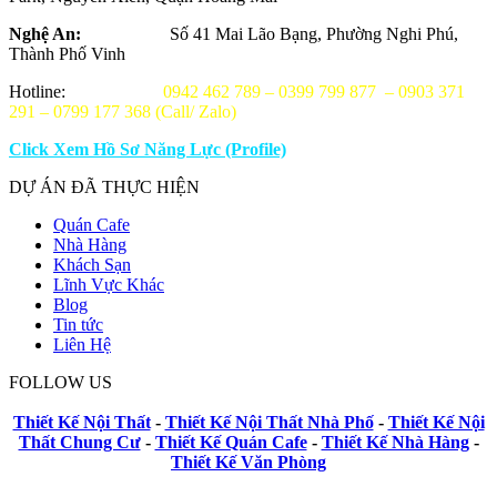
Nghệ An:
Số 41 Mai Lão Bạng, Phường Nghi Phú,
Thành Phố Vinh
Hotline:
0942 462 789 – 0399 799 877 – 0903 371
291 – 0799 177 368 (Call/ Zalo)
Click Xem Hồ Sơ Năng Lực (Profile)
DỰ ÁN ĐÃ THỰC HIỆN
Quán Cafe
Nhà Hàng
Khách Sạn
Lĩnh Vực Khác
Blog
Tin tức
Liên Hệ
FOLLOW US
Thiết Kế Nội Thất
-
Thiết Kế Nội Thất Nhà Phố
-
Thiết Kế Nội
Thất Chung Cư
-
Thiết Kế Quán Cafe
-
Thiết Kế Nhà Hàng
-
Thiết Kế Văn Phòng