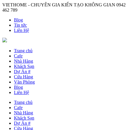
VIETHOME - CHUYÊN GIA KIẾN TẠO KHÔNG GIAN
0942
462 789
Blog
Tin tức
Liên Hệ
Trang chủ
Cafe
Nhà Hàng
Khách Sạn
Dự Án #
Cửa Hàng
Văn Phòng
Blog
Liên Hệ
Trang chủ
Cafe
Nhà Hàng
Khách Sạn
Dự Án #
Cửa Hàng