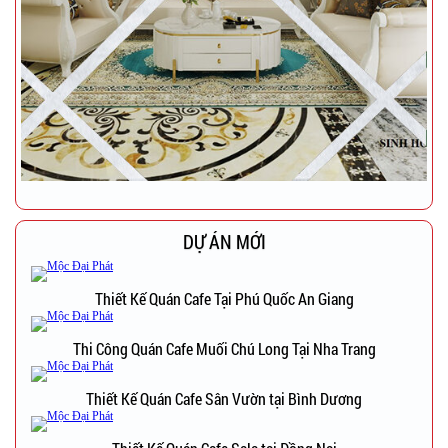
DỰ ÁN MỚI
Thiết Kế Quán Cafe Tại Phú Quốc An Giang
Thi Công Quán Cafe Muối Chú Long Tại Nha Trang
Thiết Kế Quán Cafe Sân Vườn tại Bình Dương