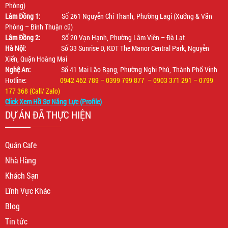
Phòng)
Lâm Đồng 1:
Số 261 Nguyễn Chí Thanh, Phường Lagi (Xưởng & Văn
Phòng – Bình Thuận cũ)
Lâm Đồng 2:
Số 20 Vạn Hạnh, Phường Lâm Viên – Đà Lạt
Hà Nội:
Số 33 Sunrise D, KĐT The Manor Central Park, Nguyễn
Xiển, Quận Hoàng Mai
Nghệ An:
Số 41 Mai Lão Bạng, Phường Nghi Phú, Thành Phố Vinh
Hotline:
0942 462 789 – 0399 799 877 – 0903 371 291 – 0799
177 368 (Call/ Zalo)
Click Xem Hồ Sơ Năng Lực (Profile)
DỰ ÁN ĐÃ THỰC HIỆN
Quán Cafe
Nhà Hàng
Khách Sạn
Lĩnh Vực Khác
Blog
Tin tức