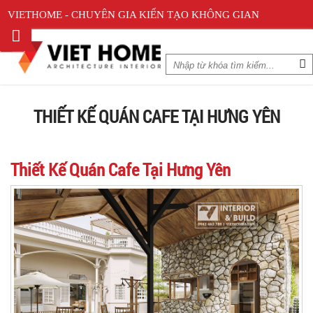
VIETHOME - CHUYÊN GIA KIẾN TẠO KHÔNG GIAN
THIẾT KẾ QUÁN CAFE TẠI HƯNG YÊN
Thiết Kế Quán Cafe Tại Hưng Yên