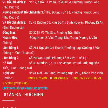
VP Hồ Chí Minh 1:
Số 19/4 Hồ Bá Phấn, Tổ 4, KP. 4, Phường Phước Long
(Thủ Đức cũ)
Xưởng sản xuất Hồ Chí Minh:
Số 189, Đường số 128, Phường Phước Long
(Thủ Đức cũ)
VP Hồ Chí Minh 2:
Số 43 Đường D5, Khu Đô Thị Bình Nguyên, Phường Dĩ An
(Bình Dương cũ)
Đồng Nai:
Số 328K Võ Thị Sáu, Phường Trấn Biên
Khánh Hòa:
Đồng Nhơn 2, Vĩnh Trung, Nha Trang (Xưởng & Văn
Phòng)
Lâm Đồng 1:
Số 261 Nguyễn Chí Thanh, Phường Lagi (Xưởng & Văn
Phòng – Bình Thuận cũ)
Lâm Đồng 2:
Số 20 Vạn Hạnh, Phường Lâm Viên – Đà Lạt
Hà Nội:
Số 33 Sunrise D, KĐT The Manor Central Park, Nguyễn
Xiển, Quận Hoàng Mai
Nghệ An:
Số 41 Mai Lão Bạng, Phường Nghi Phú, Thành Phố Vinh
Hotline:
0942 462 789 – 0399 799 877 – 0903 371 291 – 0799
177 368 (Call/ Zalo)
Click Xem Hồ Sơ Năng Lực (Profile)
DỰ ÁN ĐÃ THỰC HIỆN