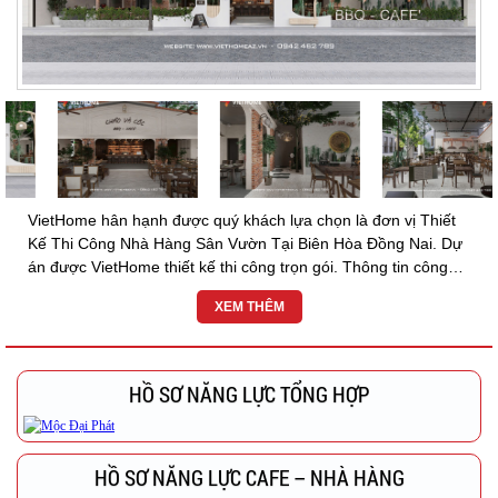
VietHome hân hạnh được quý khách lựa chọn là đơn vị Thiết
Kế Thi Công Nhà Hàng Sân Vườn Tại Biên Hòa Đồng Nai. Dự
án được VietHome thiết kế thi công trọn gói. Thông tin công
trình: NHÀ HÀNG CHẢO & CỐC ๏ Chủ...
XEM THÊM
HỒ SƠ NĂNG LỰC TỔNG HỢP
HỒ SƠ NĂNG LỰC CAFE – NHÀ HÀNG