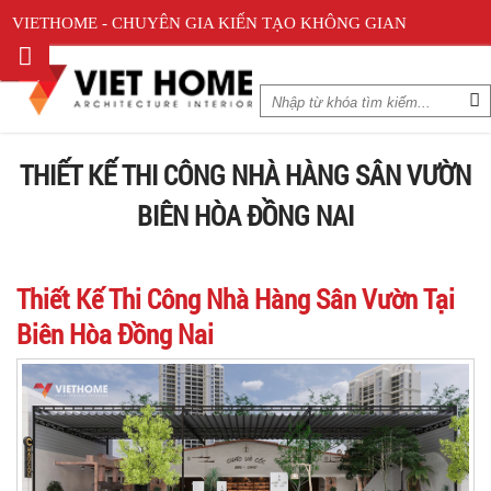
VIETHOME - CHUYÊN GIA KIẾN TẠO KHÔNG GIAN
THIẾT KẾ THI CÔNG NHÀ HÀNG SÂN VƯỜN
BIÊN HÒA ĐỒNG NAI
Thiết Kế Thi Công Nhà Hàng Sân Vườn Tại
Biên Hòa Đồng Nai