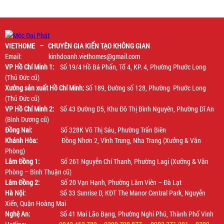
VIETHOME – CHUYÊN GIA KIẾN TẠO KHÔNG GIAN
Email: kinhdoanh.viethomes@gmail.com
VP Hồ Chí Minh 1:
Số 19/4 Hồ Bá Phấn, Tổ 4, KP. 4, Phường Phước Long
(Thủ Đức cũ)
Xưởng sản xuất Hồ Chí Minh:
Số 189, Đường số 128, Phường Phước Long
(Thủ Đức cũ)
VP Hồ Chí Minh 2:
Số 43 Đường D5, Khu Đô Thị Bình Nguyên, Phường Dĩ An
(Bình Dương cũ)
Đồng Nai:
Số 328K Võ Thị Sáu, Phường Trấn Biên
Khánh Hòa:
Đồng Nhơn 2, Vĩnh Trung, Nha Trang (Xưởng & Văn
Phòng)
Lâm Đồng 1:
Số 261 Nguyễn Chí Thanh, Phường Lagi (Xưởng & Văn
Phòng – Bình Thuận cũ)
Lâm Đồng 2:
Số 20 Vạn Hạnh, Phường Lâm Viên – Đà Lạt
Hà Nội:
Số 33 Sunrise D, KĐT The Manor Central Park, Nguyễn
Xiển, Quận Hoàng Mai
Nghệ An:
Số 41 Mai Lão Bạng, Phường Nghi Phú, Thành Phố Vinh