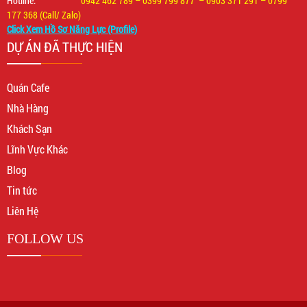
Hotline:
0942 462 789 – 0399 799 877 – 0903 371 291 – 0799
177 368 (Call/ Zalo)
Click Xem Hồ Sơ Năng Lực (Profile)
DỰ ÁN ĐÃ THỰC HIỆN
Quán Cafe
Nhà Hàng
Khách Sạn
Lĩnh Vực Khác
Blog
Tin tức
Liên Hệ
FOLLOW US