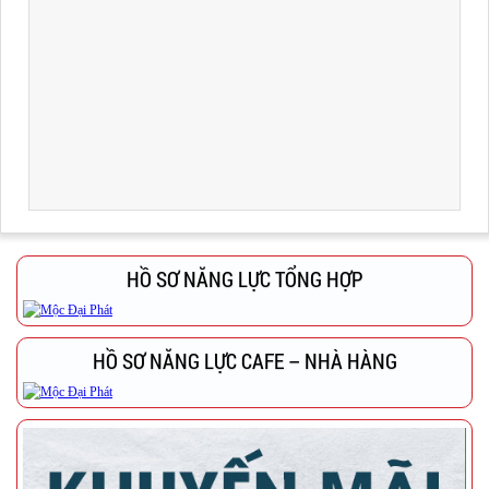
HỒ SƠ NĂNG LỰC TỔNG HỢP
HỒ SƠ NĂNG LỰC CAFE – NHÀ HÀNG