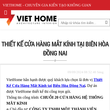
VIETHOME - CHUYÊN GIA KIẾN TẠO KHÔNG GIAN
THIẾT KẾ CỬA HÀNG MẮT KÍNH TẠI BIÊN HÒA
ĐỒNG NAI
09/09/2024 08:52:46 Sáng
VietHome hân hạnh được quý khách lựa chọn là đơn vị
Thiết
Kế Cửa Hàng Mắt Kính tại
Biên Hòa Đồng Nai
.
Dự án
được VietHome thiết kế thi công trọn gói.
Thông tin công trình:
CHUỖI 20 CỬA HÀNG HỆ THÔNG
MẮT KÍNH
๏ Chủ đầu tư:
CÔNG TY TNHH MỘT THÀNH VIÊN