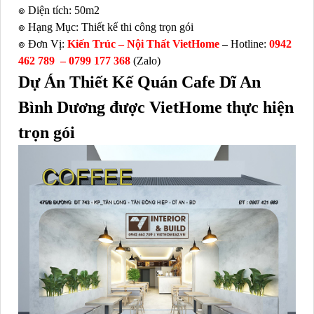
๏ Diện tích: 50m2
๏ Hạng Mục: Thiết kế thi công trọn gói
๏ Đơn Vị:
Kiến Trúc – Nội Thất VietHome
–
Hotline:
0942
462 789 –
0799 177 368
(Zalo)
Dự Án Thiết Kế Quán Cafe Dĩ An
Bình Dương được VietHome thực hiện
trọn gói