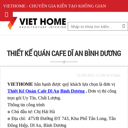
VIETHOME - CHUYÊN GIA KIẾN TẠO KHÔNG GIAN
THIẾT KẾ QUÁN CAFE DĨ AN BÌNH DƯƠNG
21/05/2023 12:06:41 Chiều
VIETHOME
hân hạnh được quý khách lựa chọn là đơn vị
Thiết Kế Quán Cafe Dĩ An
Bình Dương
.
Đơn vị thi công
trọn gói Uy Tín, Chất Lượng.
Thông tin công trình
๏ Chủ đầu tư: Chị Hải Hà
๏ Địa chỉ: 475/B Đường ĐT 743, Khu Phố Tân Long, Tân
Đông Hiệp, Dĩ An, Bình Dương