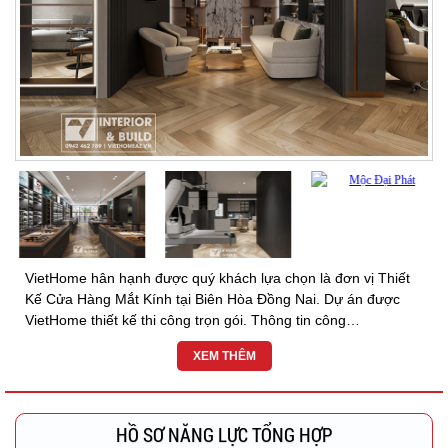
VietHome hân hạnh được quý khách lựa chọn là đơn vị Thiết
Kế Cửa Hàng Mắt Kính tại Biên Hòa Đồng Nai. Dự án được
VietHome thiết kế thi công trọn gói. Thông tin công
trình: CHUỖI 20 CỬA HÀNG HỆ THÔNG MẮT KÍNH ๏ Chủ
XEM THÊM
đầu...
HỒ SƠ NĂNG LỰC TỔNG HỢP