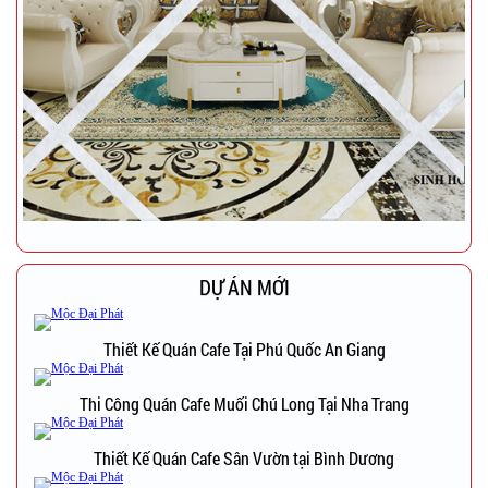
DỰ ÁN MỚI
Thiết Kế Quán Cafe Tại Phú Quốc An Giang
Thi Công Quán Cafe Muối Chú Long Tại Nha Trang
Thiết Kế Quán Cafe Sân Vườn tại Bình Dương