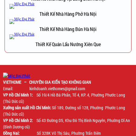
Thiết Kế Nhà Hàng Phở Hà Nội
Thiết Kế Nhà Hàng Bún Hà Nội
Thiết Kế Quán Lẩu Nướng Xiên Que
VIETHOME – CHUYÊN GIA KIẾN TẠO KHÔNG GIAN
Email: kinhdoanh.viethomes@gmail.com
VP Hồ Chí Minh 1:
Số 19/4 Hồ Bá Phấn, Tổ 4, KP. 4, Phường Phước Long
(Thủ Đức cũ)
Xưởng sản xuất Hồ Chí Minh:
Số 189, Đường số 128, Phường Phước Long
(Thủ Đức cũ)
VP Hồ Chí Minh 2:
Số 43 Đường D5, Khu Đô Thị Bình Nguyên, Phường Dĩ An
(Bình Dương cũ)
Đồng Nai:
Số 328K Võ Thị Sáu, Phường Trấn Biên