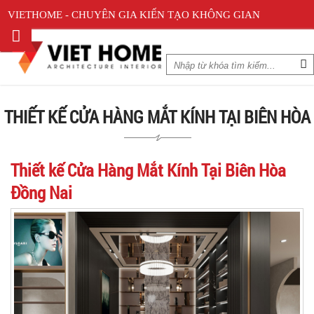
VIETHOME - CHUYÊN GIA KIẾN TẠO KHÔNG GIAN
THIẾT KẾ CỬA HÀNG MẮT KÍNH TẠI BIÊN HÒA
Thiết kế Cửa Hàng Mắt Kính Tại Biên Hòa
Đồng Nai